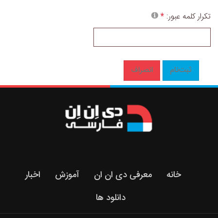
تکرار کلمه عبور:
ثبت‌نام
انصراف
Bedenine
bir
sürü
pahalı
alışverişler
yapan
türbanlı
خانه
معرفی دی ان ان
آموزش
اخبار
kadın
دانلود ها
bu
kez