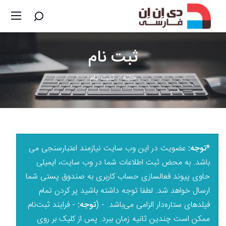
ثبت
نام
خانه
ثبت نام
*توجه:
عضویت در این وب سایت نیازمند اعتبارسنجی می
باشد. به محض ثبت اطلاعات شما در وب سایت، ایمیلی
حاوی پیوند فعالسازی حساب کاربری به صندوق پستی شما
ارسال خواهد شد. لطفا توجه داشته باشید پر کردن تمام
فیلدهای ستاره‌دار الزامی می‌باشد. -
(
توجه:
- فرایند ثبت‌نام
ممکن است چندین ثانیه زمان ببرد. پس از کلیک بر روی