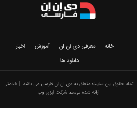
bir
sürü
pahalı
alışverişler
yapan
türbanlı
خانه
معرفی دی ان ان
آموزش
اخبار
kadın
دانلود ها
bu
kez
türkçe
تمام حقوق این سایت متعلق به دی ان ان فارسی می باشد. | خدمتی
altyazılı
ارائه شده توسط شرکت ایزی وب
porno
kocasından
izin
alıp
masaj