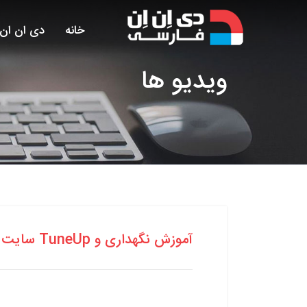
خانه
دی ان ان
ویدیو
ها
آموزش نگهداری و TuneUp سایت