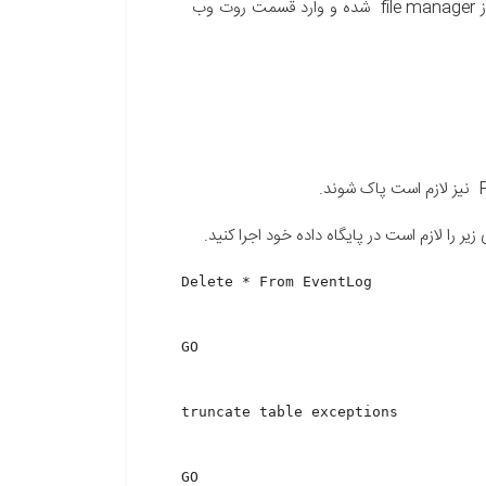
در این ویدئو اقداماتی که برای TuneUp وب سایت لازم است انجام گیرد را آموزش می‌دهیم. ابتدا از فایل‌ها شروع می‌کنیم، از file manager شده و وارد قسمت روت وب
ا لازم است در پایگاه داده خود اجرا کنید.