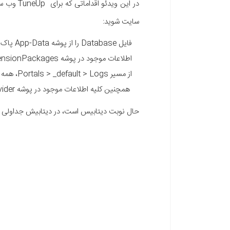
سایت شوید:
فایل Database را از پوشه App-Data پاک کنید.
اطلاعات موجود در پوشه App-Data > ExtensionPackages را حذف کنید.
از مسیر Portals > _default > Logs، همه فایل‌ها
همچنین کلیه اطلاعات موجود در پوشه SqlDataProvider از مسیر Providers > DataProviders > SqlDataProvider نیز لازم است پاک شوند.
حال نوبت دیتابیس است، در دیتابیش جداولی وجو